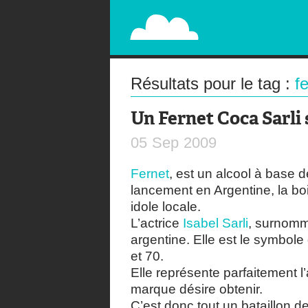
PAPERPLANE
STREET, AMBIENT, GUÉRILLA MARKETING A
Résultats pour le tag :
f
Un Fernet Coca Sarli
05
Sep
2009
Fernet
, est un alcool à base d
lancement en Argentine, la b
idole locale.
L’actrice
Isabel Sarli
, surnommé
argentine. Elle est le symbol
et 70.
Elle représente parfaitement l’
marque désire obtenir.
C’est donc tout un bataillon d