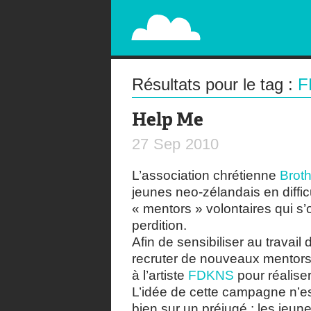
PAPERPLANE
STREET, AMBIENT, GUÉRILLA MARKETING A
Résultats pour le tag :
F
Help Me
27
Sep
2010
L’association chrétienne
Broth
jeunes neo-zélandais en diffic
« mentors » volontaires qui 
perdition.
Afin de sensibiliser au travail
recruter de nouveaux mentors,
à l’artiste
FDKNS
pour réaliser 
L’idée de cette campagne n’es
bien sur un préjugé : les jeunes