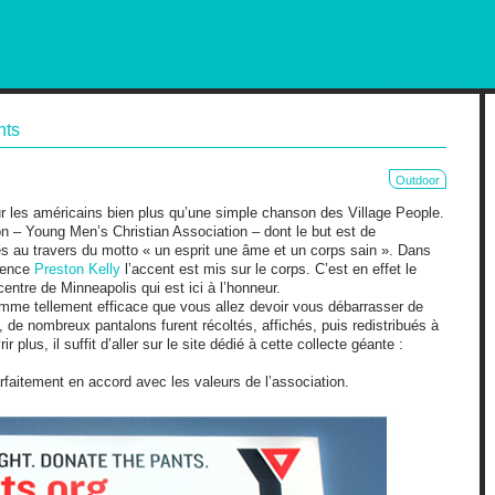
RKETING AND OUT OF HOME
nts
Outdoor
r les américains bien plus qu’une simple chanson des Village People.
tion – Young Men’s Christian Association – dont le but est de
es au travers du motto « un esprit une âme et un corps sain ». Dans
gence
Preston Kelly
l’accent est mis sur le corps. C’est en effet le
tre de Minneapolis qui est ici à l’honneur.
amme tellement efficace que vous allez devoir vous débarrasser de
 de nombreux pantalons furent récoltés, affichés, puis redistribués à
 plus, il suffit d’aller sur le site dédié à cette collecte géante :
rfaitement en accord avec les valeurs de l’association.