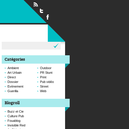
Rechercher :
Catégories
Ambient
Outdoor
Art Urbain
PR Stunt
Direct
Print
Dossier
Pub vidéo
Evènement
Street
Guerilla
Web
Blogroll
Buzz et Cie
Culture Pub
Fouablog
Invisible Red