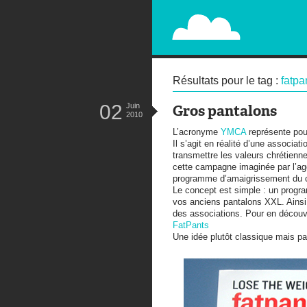
PAPERPLANE
STREET, AMBIENT, GUÉRILLA MA
Résultats pour le tag :
fatpa
02
Juin
Gros pantalons
2010
L’acronyme
YMCA
représente pou
Il s’agit en réalité d’une associa
transmettre les valeurs chrétienn
cette campagne imaginée par l’a
programme d’amaigrissement du cen
Le concept est simple : un progr
vos anciens pantalons XXL. Ainsi,
des associations. Pour en découvrir
FatPants
Une idée plutôt classique mais pa