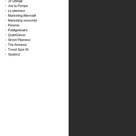
Je Dblogk
Joe la Pompe
Le planneur
Marketing Alternatif
Marketing sensoriel
Pixiome
Publigeekaire
QuietGlover
Street Planneur
The Amnesic
Trend Spot IN
Ypsilon2