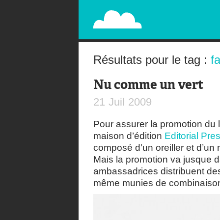
PAPERPLANE
STREET, AMBIENT, GUÉRILLA MARKETING A
Résultats pour le tag :
f
Nu comme un vert
21
Juil
2009
Pour assurer la promotion du 
maison d’édition
Editorial Pr
composé d’un oreiller et d’u
Mais la promotion va jusque 
ambassadrices distribuent de
même munies de combinaisons