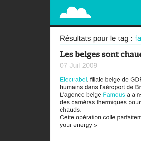
PAPERPLANE
STREET, AMBIENT, GUÉRILLA MARKETING A
Résultats pour le tag :
f
Les belges sont chau
07
Juil
2009
Electrabel
, filiale belge de G
humains dans l’aéroport de Br
L’agence belge
Famous
a ain
des caméras thermiques pour 
chauds.
Cette opération colle parfaitem
your energy »