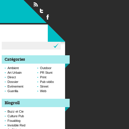
Rechercher :
Catégories
Ambient
Outdoor
Art Urbain
PR Stunt
Direct
Print
Dossier
Pub vidéo
Evènement
Street
Guerilla
Web
Blogroll
Buzz et Cie
Culture Pub
Fouablog
Invisible Red