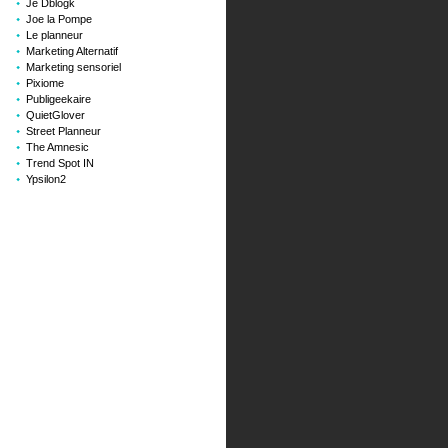
Je Dblogk
Joe la Pompe
Le planneur
Marketing Alternatif
Marketing sensoriel
Pixiome
Publigeekaire
QuietGlover
Street Planneur
The Amnesic
Trend Spot IN
Ypsilon2