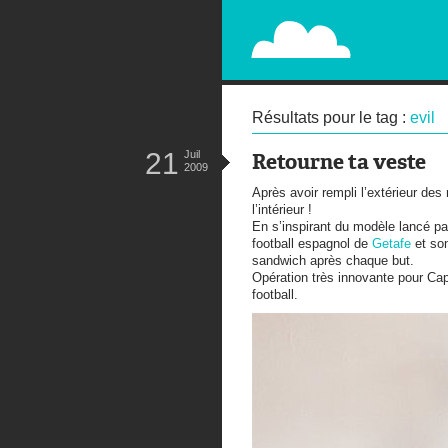
PAPERPLANE
STREET, AMBIENT, GUÉRILLA MA
Résultats pour le tag :
evil
21
Juil
Retourne ta veste
2009
Après avoir rempli l’extérieur des 
l’intérieur !
En s’inspirant du modèle lancé 
football espagnol de
Getafe
et so
sandwich après chaque but.
Opération très innovante pour Ca
football.