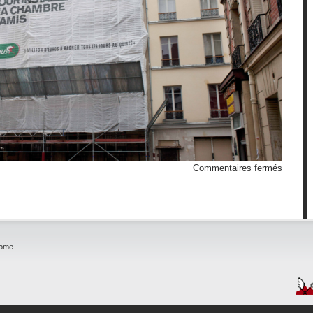
sur
Commentaires fermés
Travau
excepti
home