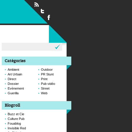
Rechercher :
Catégories
Ambient
Outdoor
Art Urbain
PR Stunt
Direct
Print
Dossier
Pub vidéo
Evènement
Street
Guerilla
Web
Blogroll
Buzz et Cie
Culture Pub
Fouablog
Invisible Red