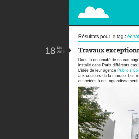
PAPERPLANE
STREET, AMBIENT, GUÉRILLA MA
Résultats pour le tag :
écha
18
Mai
Travaux exception
2012
Dans la continuité de sa campagn
installé dans Paris différents cas
L’idée de leur agence
Publicis Con
aux couleurs de la marque. Les r
associées à des agrandissement