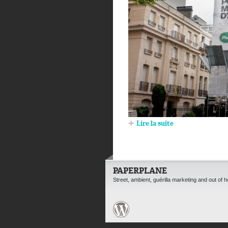
Lire la suite
PAPERPLANE
Street, ambient, guérilla marketing and out of 