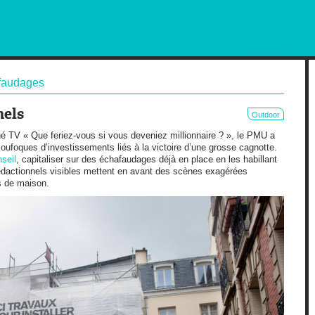
RKETING AND OUT OF HOME
faudages
nels
Outdoor
é TV « Que feriez-vous si vous deveniez millionnaire ? », le PMU a
 loufoques d’investissements liés à la victoire d’une grosse cagnotte.
seil
, capitaliser sur des échafaudages déjà en place en les habillant
édactionnels visibles mettent en avant des scènes exagérées
s de maison.