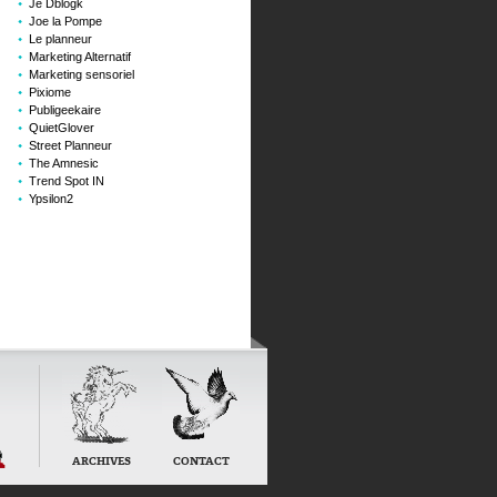
Je Dblogk
Joe la Pompe
Le planneur
Marketing Alternatif
Marketing sensoriel
Pixiome
Publigeekaire
QuietGlover
Street Planneur
The Amnesic
Trend Spot IN
Ypsilon2
x
onnels
ARCHIVES
CONTACT