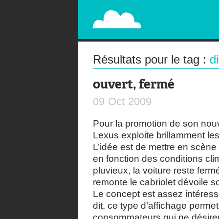
PAPERPLANE
STREET, AMBIENT, GUÉRILLA MARKETING A
Résultats pour le tag :
di
ouvert, fermé
09
Oct
2009
Pour la promotion de son nou
Lexus exploite brillamment les 
L’idée est de mettre en scène
en fonction des conditions clim
pluvieux, la voiture reste fer
remonte le cabriolet dévoile so
Le concept est assez intéressa
dit, ce type d’affichage perme
consommateurs qui ne désirent 