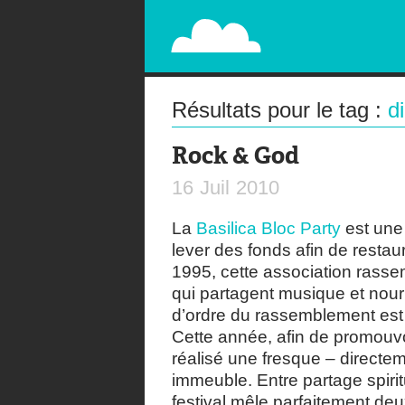
PAPERPLANE
STREET, AMBIENT, GUÉRILLA MARKETING A
Résultats pour le tag :
d
Rock & God
16
Juil
2010
La
Basilica Bloc Party
est une 
lever des fonds afin de restau
1995, cette association ras
qui partagent musique et nourri
d’ordre du rassemblement est 
Cette année, afin de promouvo
réalisé une fresque – directem
immeuble. Entre partage spiri
festival mêle parfaitement de