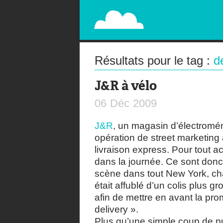
PAPERPLANE
STREET, AMBIENT, GUÉRILLA MARKETING A
Résultats pour le tag :
d
J&R à vélo
06
Déc
2009
J&R
, un magasin d’électromé
opération de street marketing
livraison express. Pour tout ac
dans la journée. Ce sont donc 
scène dans tout New York, cha
était affublé d’un colis plus g
afin de mettre en avant la p
delivery ».
Plus qu’une simple coup de p