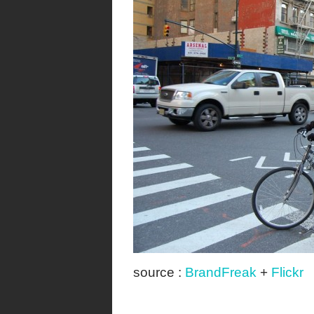
source :
BrandFreak
+
Flickr