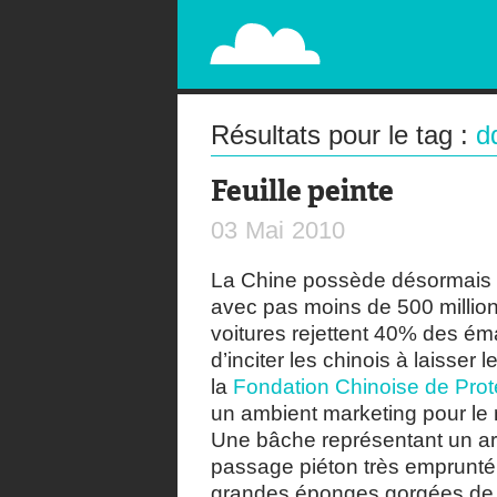
PAPERPLANE
STREET, AMBIENT, GUÉRILLA MARKETING A
Résultats pour le tag :
d
Feuille peinte
03
Mai
2010
La Chine possède désormais l
avec pas moins de 500 million
voitures rejettent 40% des ém
d’inciter les chinois à laisse
la
Fondation Chinoise de Prot
un ambient marketing pour le m
Une bâche représentant un arb
passage piéton très emprunté
grandes éponges gorgées de 