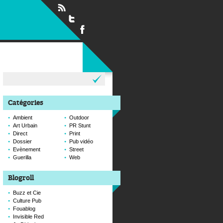
Rechercher :
Catégories
Ambient
Outdoor
Art Urbain
PR Stunt
Direct
Print
Dossier
Pub vidéo
Evènement
Street
Guerilla
Web
Blogroll
Buzz et Cie
Culture Pub
Fouablog
Invisible Red