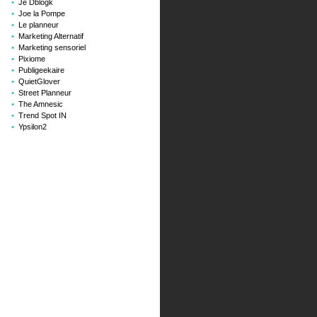
Je Dblogk
Joe la Pompe
Le planneur
Marketing Alternatif
Marketing sensoriel
Pixiome
Publigeekaire
QuietGlover
Street Planneur
The Amnesic
Trend Spot IN
Ypsilon2