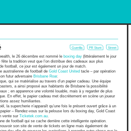
RKETING AND OUT OF HOME
é
Guerilla
PR Stunt
Street
ealth, le 26 décembre est nommé le
boxing day
(littéralement le jour
fête la tradition veut que l’on distribue des cadeaux aux plus
e football, ce jour est également un jour de match.
e australienne de football de
Gold Coast United
tacle – par opération
son futur adversaire
Brisbane Roar
.
que, qui se matérialise au travers d’un papier cadeau. Une équipe
asters, a ainsi proposé aux habitants de Brisbane la possibilité
eaux ; en apparence une volonté louable, mais à y regarder de plus
lique. En effet, le papier cadeau met discrètement en scène un joueur
tions assez humiliantes.
l, la supercherie n’apparaît qu’une fois le présent ouvert grâce à un
papier – Rendez-vous sur la pelouse lors du boxing day, Gold Coast
en vente sur
Ticketek.com.au
.
ne de football qui se cache derrière cette intelligente opération.
omouvoir son site de vente de tickets en ligne mais également de
xing day afin de pousser les australiens à regarder autre chose que le