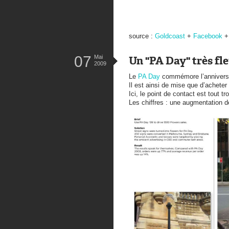
source :
Goldcoast
+
Facebook
07
Mai
Un "PA Day" très fle
2009
Le
PA Day
commémore l’anniversai
Il est ainsi de mise que d’acheter 
Ici, le point de contact est tout tr
Les chiffres : une augmentation d