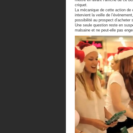
criquet.
La mécanique de cette action de 
intervient la veille de l’événement
possibilité au prospect d’acheter s
Une seule question reste en suspend
malsaine et ne peut-elle pas enge