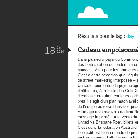
PAPERPLANE
STREET, AMBIENT, GUÉRILLA MA
Résultats pour le tag :
day
18
Jan
Cadeau empoisonn
2010
Dans plusieurs pays du Commonw
des boîtes) et en ce lendemain de 
pauvres. Mais pour les amateurs d
C’est à cette occasion que l’équip
de street marketing interposée – 
Un tacle, bien entendu psychologi
d’hôtesses, à la botte des Gold Co
d’emballer gratuitement leurs cad
près il s’agit d’un plan machiavé
de l’équipe adverse dans des posi
A l’image d’un mauvais cadeau Noë
message imprimé sur le verso du 
United vs Brisbane Roar, billets 
C’est donc la fédération Australien
L’objectif est bien entendu de pr
mettre en avant l’affiche de ce bo