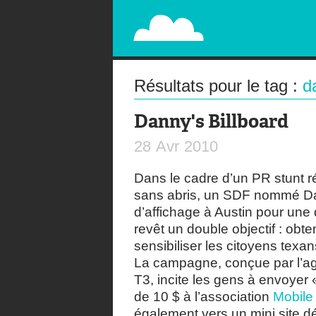
PAPERPLANE
STREET, AMBIENT, GUÉRILLA MARKETING A
Résultats pour le tag :
d
Danny's Billboard
28
Avr
2010
Dans le cadre d’un PR stunt r
sans abris, un SDF nommé Da
d’affichage à Austin pour une
revêt un double objectif : obt
sensibiliser les citoyens texa
La campagne, conçue par l’a
T3, incite les gens à envoyer
de 10 $ à l’association
Mobile
également vers un mini site dé