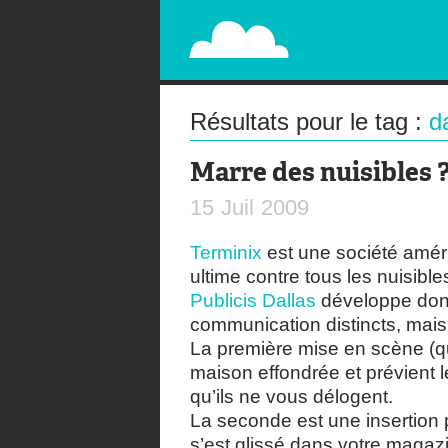
PAPERPLANE
STREET, AMBIENT, GUÉRILLA MARKETING A
Résultats pour le tag :
d
Marre des nuisibles 
15
Juil
2009
Terminix
est une société amér
ultime contre tous les nuisible
Publicis Dallas
développe donc
communication distincts, mais t
La première mise en scène (qu
maison effondrée et prévient 
qu’ils ne vous délogent.
La seconde est une insertion 
s’est glissé dans votre magazin