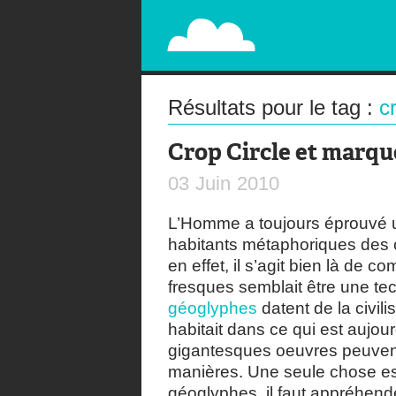
PAPERPLANE
STREET, AMBIENT, GUÉRILLA MARKETING A
Résultats pour le tag :
c
Crop Circle et marqu
03
Juin
2010
L’Homme a toujours éprouvé u
habitants métaphoriques des
en effet, il s’agit bien là de
fresques semblait être une tec
géoglyphes
datent de la civil
habitait dans ce qui est aujour
gigantesques oeuvres peuvent
manières. Une seule chose est
géoglyphes, il faut appréhend