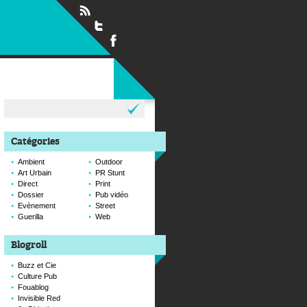
Rechercher :
Catégories
Ambient
Outdoor
Art Urbain
PR Stunt
Direct
Print
Dossier
Pub vidéo
Evènement
Street
Guerilla
Web
Blogroll
Buzz et Cie
Culture Pub
Fouablog
Invisible Red