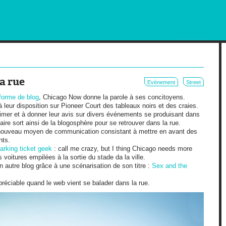
RKETING AND OUT OF HOME
a rue
Evènement
Street
-forme de blog
, Chicago Now donne la parole à ses concitoyens.
 leur disposition sur Pioneer Court des tableaux noirs et des craies.
imer et à donner leur avis sur divers événements se produisant dans
ire sort ainsi de la blogosphère pour se retrouver dans la rue.
nouveau moyen de communication consistant à mettre en avant des
nts.
arking ticket geek
: call me crazy, but I thing Chicago needs more
voitures empilées à la sortie du stade da la ville.
 autre blog grâce à une scénarisation de son titre :
Sex and the
réciable quand le web vient se balader dans la rue.