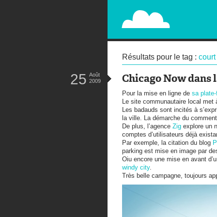
PAPERPLANE
STREET, AMBIENT, GUÉRILLA MA
Résultats pour le tag :
court
25
Août
Chicago Now dans l
2009
Pour la mise en ligne de
sa plate
Le site communautaire local met à
Les badauds sont incités à s’expr
la ville. La démarche du commenta
De plus, l’agence
Zig
explore un 
comptes d’utilisateurs déjà exista
Par exemple, la citation du blog
P
parking est mise en image par des 
Oiu encore une mise en avant d’un
windy city
.
Très belle campagne, toujours app