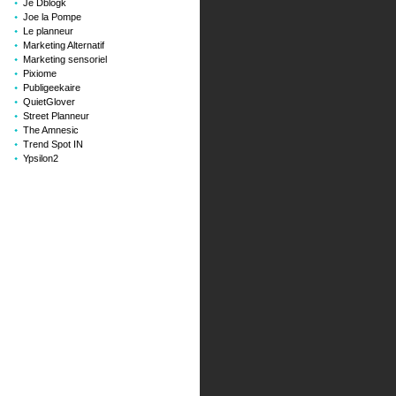
Je Dblogk
Joe la Pompe
Le planneur
Marketing Alternatif
Marketing sensoriel
Pixiome
Publigeekaire
QuietGlover
Street Planneur
The Amnesic
Trend Spot IN
Ypsilon2