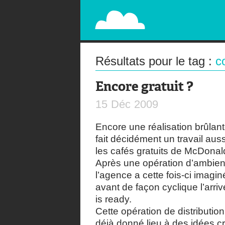
PAPERPLANE
STREET, AMBIENT, GUÉRILLA MARKETING A
Résultats pour le tag :
c
Encore gratuit ?
15
Déc
2009
Encore une réalisation brûla
fait décidément un travail aus
les cafés gratuits de McDonal
Après une opération d’ambien
l’agence a cette fois-ci imag
avant de façon cyclique l’arriv
is ready.
Cette opération de distributio
déjà donné lieu à des idées c