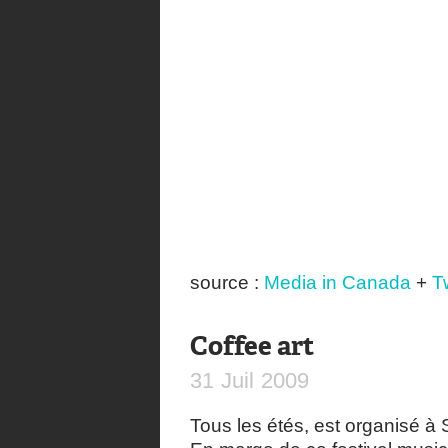
source :
Media in Canada
+
Tw
Coffee art
31
Juil
2009
Tous les étés, est organisé 