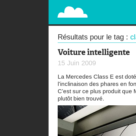
PAPERPLANE
STREET, AMBIENT, GUÉRILLA MARKETING A
Résultats pour le tag :
c
Voiture intelligente
15
Juin
2009
La Mercedes Class E est doté
l’inclinaison des phares en fo
C’est sur ce plus produit que
plutôt bien trouvé.