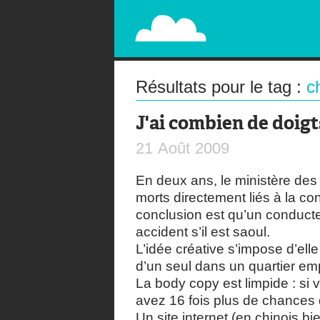
PAPERPLANE
STREET, AMBIENT, GUÉRILLA MARKETING A
Résultats pour le tag :
c
J'ai combien de doigt
21
Août
2009
En deux ans, le ministère des
morts directement liés à la con
conclusion est qu’un conducte
accident s’il est saoul.
L’idée créative s’impose d’ell
d’un seul dans un quartier emp
La body copy est limpide : si
avez 16 fois plus de chances 
Un site internet (en chinois bie