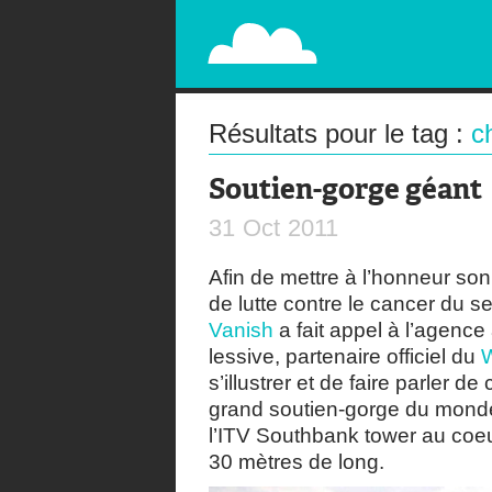
PAPERPLANE
STREET, AMBIENT, GUÉRILLA MARKETING A
Résultats pour le tag :
c
Soutien-gorge géant
31
Oct
2011
Afin de mettre à l’honneur so
de lutte contre le cancer du s
Vanish
a fait appel à l’agence
lessive, partenaire officiel du
W
s’illustrer et de faire parler 
grand soutien-gorge du monde.
l’ITV Southbank tower au coe
30 mètres de long.