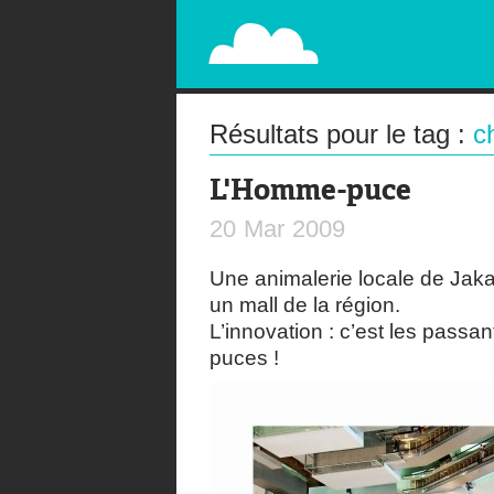
PAPERPLANE
STREET, AMBIENT, GUÉRILLA MARKETING A
Résultats pour le tag :
c
L'Homme-puce
20
Mar
2009
Une animalerie locale de Jaka
un mall de la région.
L’innovation : c’est les passa
puces !