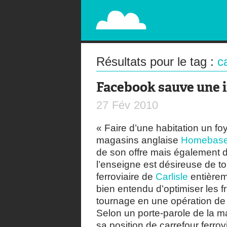
PAPERPLANE
STREET, AMBIENT, GUÉRILLA MARKETING A
Résultats pour le tag :
ca
Facebook sauve une 
27
Fév
2010
« Faire d’une habitation un foy
magasins anglaise
Homebas
de son offre mais également d’
l’enseigne est désireuse de tou
ferroviaire de
Carlisle
entièrem
bien entendu d’optimiser les f
tournage en une opération de m
Selon un porte-parole de la mar
sa position de carrefour ferrov