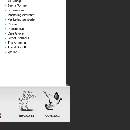
Je Dblogk
Joe la Pompe
Le planneur
Marketing Alternatif
Marketing sensoriel
Pixiome
Publigeekaire
QuietGlover
Street Planneur
The Amnesic
Trend Spot IN
Ypsilon2
ARCHIVES
CONTACT