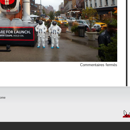
sur
Commentaires fermés
Mini
décolle
home