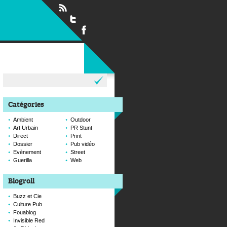
Rechercher :
Catégories
Ambient
Outdoor
Art Urbain
PR Stunt
Direct
Print
Dossier
Pub vidéo
Evènement
Street
Guerilla
Web
Blogroll
Buzz et Cie
Culture Pub
Fouablog
Invisible Red