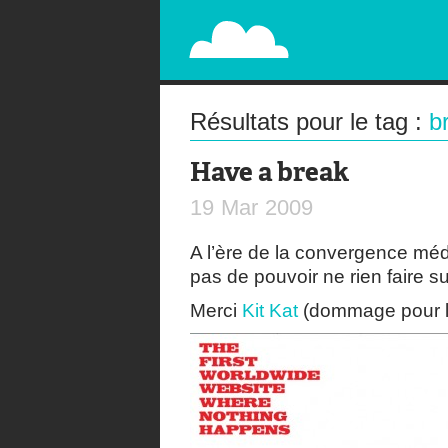
PAPERPLANE
STREET, AMBIENT, GUÉRILLA MARKETING A
Résultats pour le tag :
b
Have a break
19
Mar
2009
A l’ère de la convergence médi
pas de pouvoir ne rien faire su
Merci
Kit Kat
(dommage pour la