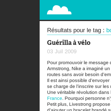
PAPERPLANE
STREET, AMBIENT, GUÉRILLA MARKETING A
Résultats pour le tag :
b
Guérilla à vélo
03
Juil
2009
Pour promouvoir le message
Armstrong, Nike a imaginé un
routes sans avoir besoin d’em
Il est ainsi possible d’envoye
se charge de l’inscrire sur les
Une véritable révolution dan
France
. Pourquoi personne n’
Petit plus, Livestrong propose 
d’ajouter un bracelet brandé s