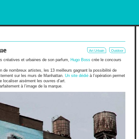
RKETING AND OUT OF HOME
rue
Art Urbain
Outdoor
rs créatives et urbaines de son parfum,
Hugo Boss
crée le concours
n de nombreux artistes, les 13 meilleurs gagnant la possibilité de
rectement sur les murs de Manhattan.
Un site dédié
à l’opération permet
de localiser aisément les ouvres d’art.
 parfaitement à l’image de la marque.