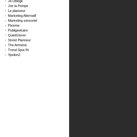
Je Dblogk
Joe la Pompe
Le planneur
Marketing Alternatif
Marketing sensoriel
Pixiome
Publigeekaire
QuietGlover
Street Planneur
The Amnesic
Trend Spot IN
Ypsilon2