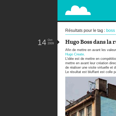
PAPERPLANE
STREET, AMBIENT, GUÉRILLA MA
Résultats pour le tag :
boss
14
Oct
Hugo Boss dans la 
2009
Afin de mettre en avant les valeu
Hugo Create
.
L’idée est de mettre en compétitio
mettre en avant leur création di
de réaliser une visite virtuelle et 
Le résultat est bluffant est colle