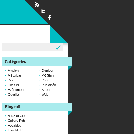
Rechercher :
Catégories
Ambient
Outdoor
Art Urbain
PR Stunt
Direct
Print
Dossier
Pub vidéo
Evènement
Street
Guerilla
Web
Blogroll
Buzz et Cie
Culture Pub
Fouablog
Invisible Red