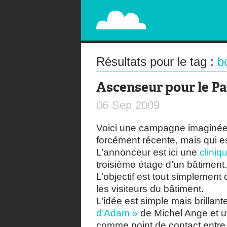
PAPERPLANE
STREET, AMBIENT, GUÉRILLA MARKETING A
Résultats pour le tag :
b
Ascenseur pour le Pa
06
Sep
2009
Voici une campagne imaginée
forcément récente, mais qui e
L’annonceur est ici une
cliniq
troisième étage d’un bâtiment.
L’objectif est tout simplement 
les visiteurs du bâtiment.
L’idée est simple mais brillant
d’Adam »
de Michel Ange et ut
comme point de contact entre D