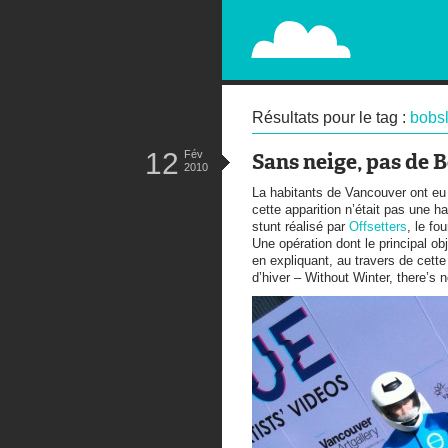
PAPERPLANE
STREET, AMBIENT, GUÉRILLA MA
Résultats pour le tag :
bobs
12
Fév
Sans neige, pas de 
2010
La habitants de Vancouver ont eu l
cette apparition n’était pas une h
stunt réalisé par
Offsetters
, le fo
Une opération dont le principal obje
en expliquant, au travers de cette
d’hiver – Without Winter, there’s