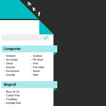
Rechercher :
Catégories
Ambient
Outdoor
Art Urbain
PR Stunt
Direct
Print
Dossier
Pub vidéo
Evènement
Street
Guerilla
Web
Blogroll
Buzz et Cie
Culture Pub
Fouablog
Invisible Red