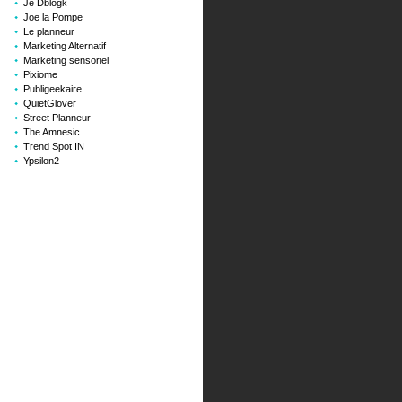
Je Dblogk
Joe la Pompe
Le planneur
Marketing Alternatif
Marketing sensoriel
Pixiome
Publigeekaire
QuietGlover
Street Planneur
The Amnesic
Trend Spot IN
Ypsilon2