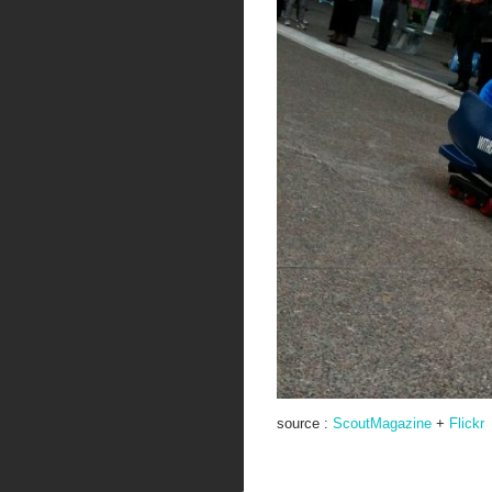
source :
ScoutMagazine
+
Flickr