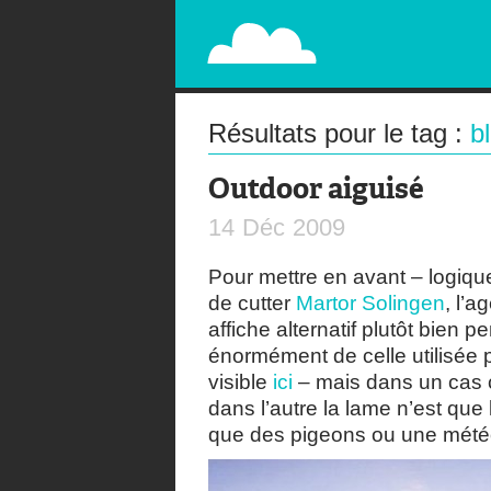
PAPERPLANE
STREET, AMBIENT, GUÉRILLA MARKETING A
Résultats pour le tag :
b
Outdoor aiguisé
14
Déc
2009
Pour mettre en avant – logiq
de cutter
Martor Solingen
, l’
affiche alternatif plutôt bien 
énormément de celle utilisée
visible
ici
– mais dans un cas c
dans l’autre la lame n’est que 
que des pigeons ou une météo