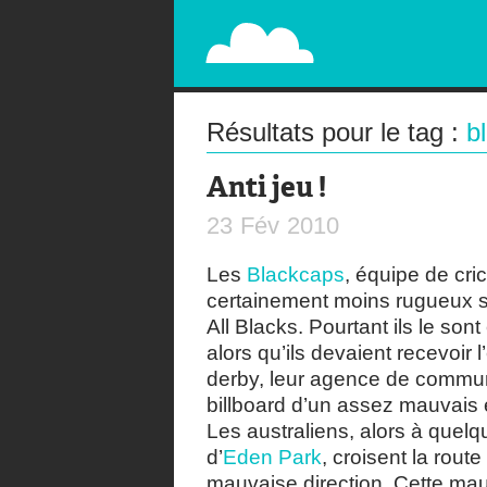
PAPERPLANE
STREET, AMBIENT, GUÉRILLA MARKETING A
Résultats pour le tag :
b
Anti jeu !
23
Fév
2010
Les
Blackcaps
, équipe de cri
certainement moins rugueux su
All Blacks. Pourtant ils le so
alors qu’ils devaient recevoir
derby, leur agence de commu
billboard d’un assez mauvais e
Les australiens, alors à quel
d’
Eden Park
, croisent la route
mauvaise direction. Cette mau