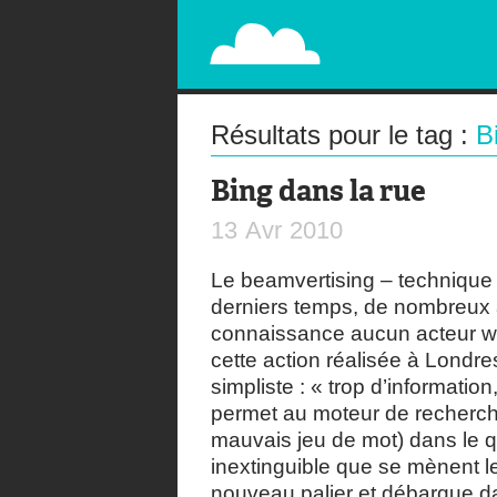
PAPERPLANE
STREET, AMBIENT, GUÉRILLA MARKETING A
Résultats pour le tag :
B
Bing dans la rue
13
Avr
2010
Le beamvertising – technique d
derniers temps, de nombreux 
connaissance aucun acteur we
cette action réalisée à Londr
simpliste : « trop d’informatio
permet au moteur de recherche
mauvais jeu de mot) dans le q
inextinguible que se mènent l
nouveau palier et débarque d