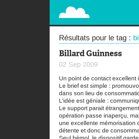
PAPERPLANE
STREET, AMBIENT, GUÉRILLA MARKETING A
Résultats pour le tag :
bi
Billard Guinness
02
Sep
2009
Un point de contact excellent
Le brief est simple : promouv
dans son lieu de consommati
L’idée est géniale : communiqu
Le support parait étrangement 
opération passe inaperçu, mais
une excellente mémorisation
détente et donc de consomma
Seul bémol, le dispositif garder