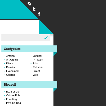
Rechercher :
Catégories
Ambient
Outdoor
Art Urbain
PR Stunt
Direct
Print
Dossier
Pub vidéo
Evènement
Street
Guerilla
Web
Blogroll
Buzz et Cie
Culture Pub
Fouablog
Invisible Red