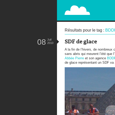
PAPERPLANE
STREET, AMBIENT, GUÉRILLA MA
Résultats pour le tag :
BDD
08
Juil
SDF de glace
2010
A la fin de l’hivers, de nombreux c
sans abris qui meurent l’été que l’
Abbée Pierre
et son agence
BDD
de glace représentant un SDF va ai