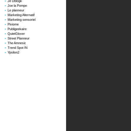
Je Dblogk
Joe la Pompe
Le planneur
Marketing Alternatif
Marketing sensoriel
Pixiome
Publigeekaire
QuietGlover
Street Planneur
The Amnesic
Trend Spot IN
Ypsilon2