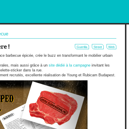
RKETING AND OUT OF HOME
ecue
re !
Guerilla
Street
Web
ce barbecue épicée, crée le buzz en transformant le mobilier urbain
irales, mais aussi grâce à un
site dédié à la campagne
invitant les
telette-sticker dans la rue.
ément recrutés, excellente réalisation de Young et Rubicam Budapest.