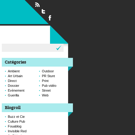
Rechercher :
Catégories
Ambient
Outdoor
Art Urbain
PR Stunt
Direct
Print
Dossier
Pub vidéo
Evènement
Street
Guerilla
Web
Blogroll
Buzz et Cie
Culture Pub
Fouablog
Invisible Red