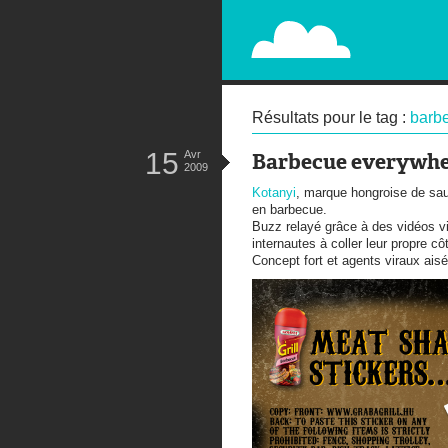
PAPERPLANE
STREET, AMBIENT, GUÉRILLA MA
Résultats pour le tag :
barb
15
Avr
Barbecue everywhe
2009
Kotanyi
, marque hongroise de sau
en barbecue.
Buzz relayé grâce à des vidéos v
internautes à coller leur propre cô
Concept fort et agents viraux ais