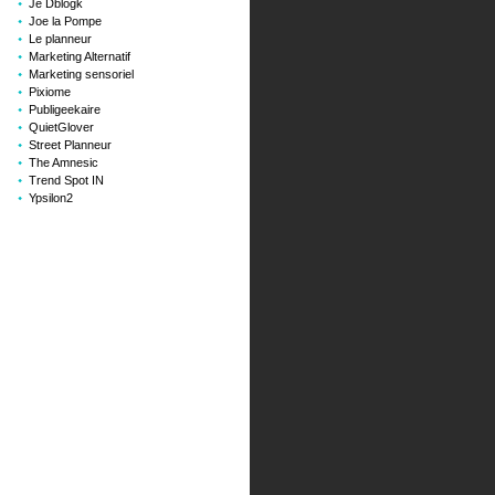
Je Dblogk
Joe la Pompe
Le planneur
Marketing Alternatif
Marketing sensoriel
Pixiome
Publigeekaire
QuietGlover
Street Planneur
The Amnesic
Trend Spot IN
Ypsilon2