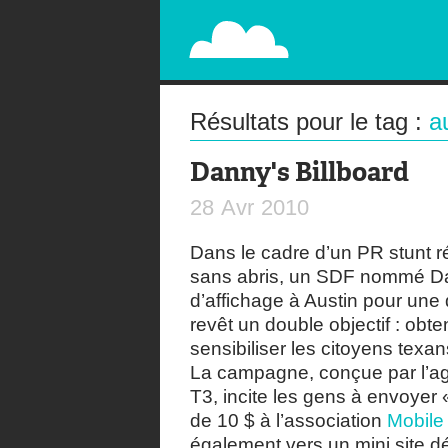
PAPERPLANE
STREET, AMBIENT, GUÉRILLA MARKETING A
Résultats pour le tag :
a
Danny's Billboard
28
Avr
2010
Dans le cadre d’un PR stunt r
sans abris, un SDF nommé Da
d’affichage à Austin pour une
revêt un double objectif : obt
sensibiliser les citoyens texa
La campagne, conçue par l’a
T3, incite les gens à envoyer
de 10 $ à l’association
Mobile
également vers un mini site dé