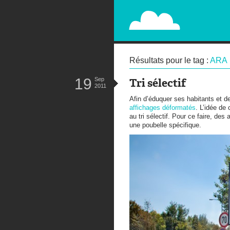
PAPERPLANE
STREET, AMBIENT, GUÉRILLA MA
Résultats pour le tag :
ARA
19
Sep
Tri sélectif
2011
Afin d’éduquer ses habitants et de
affichages déformatés
. L’idée de
au tri sélectif. Pour ce faire, de
une poubelle spécifique.