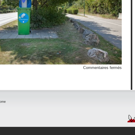
sur
Commentaires fermés
Tri
sélectif
home