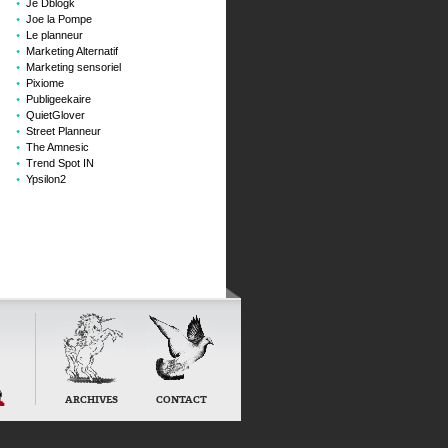
Je Dblogk
Joe la Pompe
Le planneur
Marketing Alternatif
Marketing sensoriel
Pixiome
Publigeekaire
QuietGlover
Street Planneur
The Amnesic
Trend Spot IN
Ypsilon2
ARCHIVES
CONTACT