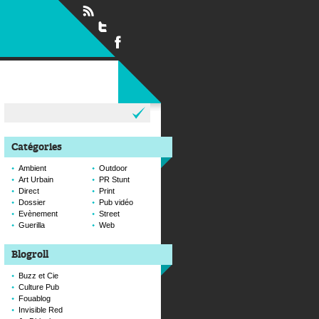
Rechercher :
Catégories
Ambient
Outdoor
Art Urbain
PR Stunt
Direct
Print
Dossier
Pub vidéo
Evènement
Street
Guerilla
Web
Blogroll
Buzz et Cie
Culture Pub
Fouablog
Invisible Red