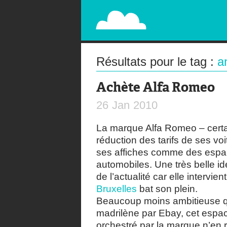
PAPERPLANE
STREET, AMBIENT, GUÉRILLA MARKETING A
Résultats pour le tag :
a
Achète Alfa Romeo
26
Jan
2010
La marque Alfa Romeo – certa
réduction des tarifs de ses vo
ses affiches comme des espa
automobiles. Une très belle idé
de l’actualité car elle intervien
Bruxelles
bat son plein.
Beaucoup moins ambitieuse q
madrilène par Ebay, cet espa
orchestré par la marque n’en