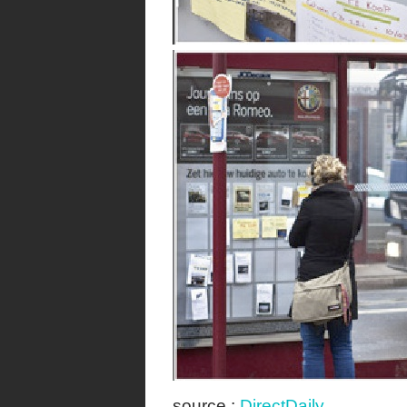
source :
DirectDaily