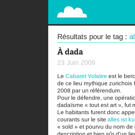
PAPERPLANE
STREET, AMBIENT, GUÉRILLA MARKETING A
Résultats pour le tag :
a
À dada
23
Juin
2009
Le
Cabaret Volatire
est le be
de ce lieu mythique zurichois
2008 par un référendum.
Pour le défendre, une opératio
dadaïsme « tout est art », fut 
Le habitants furent donc appe
courants sur le site
alles ist k
« sold » et pourvu du nom de l
description et bien sûr d’un lie