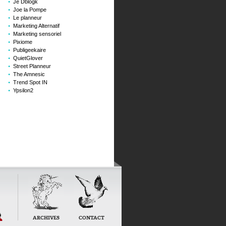
Je Dblogk
Joe la Pompe
Le planneur
Marketing Alternatif
Marketing sensoriel
Pixiome
Publigeekaire
QuietGlover
Street Planneur
The Amnesic
Trend Spot IN
Ypsilon2
t
ARCHIVES
CONTACT