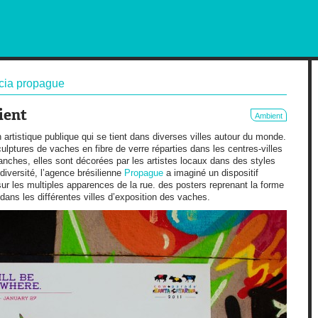
RKETING AND OUT OF HOME
cia propague
ient
Ambient
 artistique publique qui se tient dans diverses villes autour du monde.
culptures de vaches en fibre de verre réparties dans les centres-villes
lanches, elles sont décorées par les artistes locaux dans des styles
e diversité, l’agence brésilienne
Propague
a imaginé un dispositif
sur les multiples apparences de la rue. des posters reprenant la forme
ans les différentes villes d’exposition des vaches.