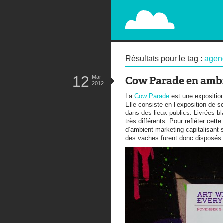
PAPERPLANE
STREET, AMBIENT, GUÉRILLA MA
Résultats pour le tag :
agen
12
Mar
Cow Parade en amb
2012
La
Cow Parade
est une exposition
Elle consiste en l’exposition de s
dans des lieux publics. Livrées b
très différents. Pour refléter cett
d’ambient marketing capitalisant 
des vaches furent donc disposés d