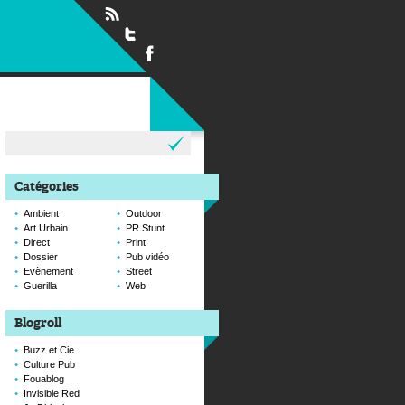
Rechercher :
Catégories
Ambient
Outdoor
Art Urbain
PR Stunt
Direct
Print
Dossier
Pub vidéo
Evènement
Street
Guerilla
Web
Blogroll
Buzz et Cie
Culture Pub
Fouablog
Invisible Red