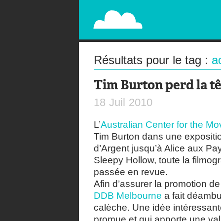
PAPERPLANE
STREET, AMBIENT, GUÉRILLA MARKETING A
Résultats pour le tag :
a
Tim Burton perd la t
18
Juil
2010
L’
Australian Center for the M
Tim Burton dans une exposit
d’Argent jusqu’à Alice aux Pa
Sleepy Hollow, toute la filmog
passée en revue.
Afin d’assurer la promotion d
DDB Melbourne
a fait déambul
calèche. Une idée intéressante
promue et qui apporte une val