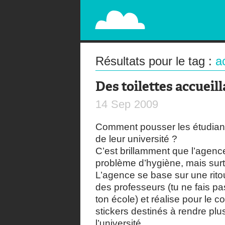
PAPERPLANE
STREET, AMBIENT, GUÉRILLA MARKETING A
Résultats pour le tag :
a
Des toilettes accueil
14
Sep
2009
Comment pousser les étudiants
de leur université ?
C’est brillamment que l’agen
problème d’hygiène, mais surt
L’agence se base sur une rit
des professeurs (tu ne fais pas
ton école) et réalise pour le 
stickers destinés à rendre plus
l’université.