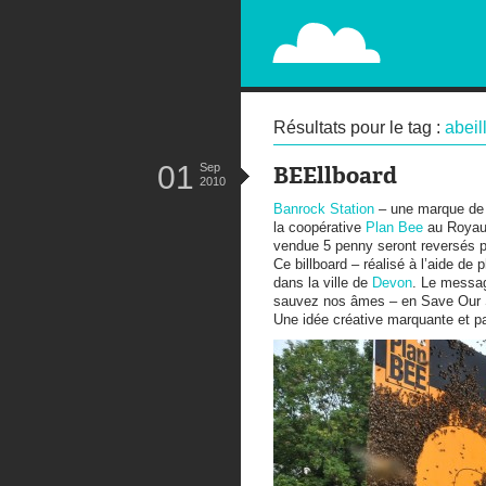
PAPERPLANE
STREET, AMBIENT, GUÉRILLA MA
Résultats pour le tag :
abeil
01
Sep
BEEllboard
2010
Banrock Station
– une marque de v
la coopérative
Plan Bee
au Royaum
vendue 5 penny seront reversés po
Ce billboard – réalisé à l’aide de
dans la ville de
Devon
. Le messag
sauvez nos âmes – en Save Our S
Une idée créative marquante et p