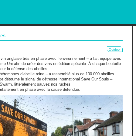
RKETING AND OUT OF HOME
les
Outdoor
in anglaise très en phase avec l’environnement – a fait équipe avec
e-Uni afin de créer des vins en édition spéciale. À chaque bouteille
ur la défense des abeilles.
 phéromones d’abeille reine – a rassemblé plus de 100.000 abeilles
e détourne le signal de détresse international Save Our Souls –
warm, littéralement sauvez nos ruches.
arfaitement en phase avec la cause défendue.