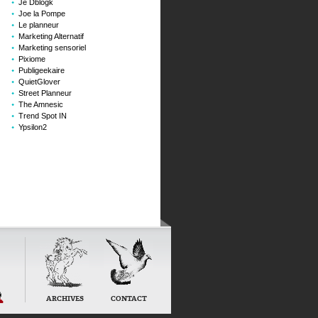
Je Dblogk
Joe la Pompe
Le planneur
Marketing Alternatif
Marketing sensoriel
Pixiome
Publigeekaire
QuietGlover
Street Planneur
The Amnesic
Trend Spot IN
Ypsilon2
oard
ARCHIVES
CONTACT