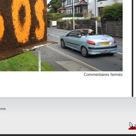
sur
Commentaires fermés
BEEllb
home