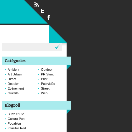
Rechercher :
Catégories
Ambient
Outdoor
Art Urbain
PR Stunt
Direct
Print
Dossier
Pub vidéo
Evènement
Street
Guerilla
Web
Blogroll
Buzz et Cie
Culture Pub
Fouablog
Invisible Red