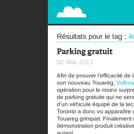
PAPERPLANE
STREET, AMBIENT, GUÉRILLA MARKETING A
Résultats pour le tag :
4
Parking gratuit
02
Mai
2013
Afin de prouver l’efficacité d
son nouveau Touareg,
Volks
opération pour le moins surpr
de parking gratuite qui ne ser
d’un véhicule équipé de la t
Toronto a donc vu apparaître 
Touareg grimpait. Finalement 
démonstration produit créativ
autant.