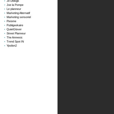
Je Dblogk
Joe la Pompe
Le planneur
Marketing Alternatif
Marketing sensoriel
Pixiome
Publigeekaire
QuietGlover
Street Planneur
The Amnesic
Trend Spot IN
Ypsilon2