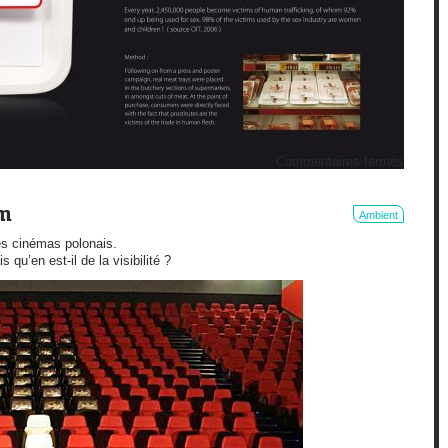
sur
Commentaires fermés
Canniba
m
Ambient
s cinémas polonais.
 qu’en est-il de la visibilité ?