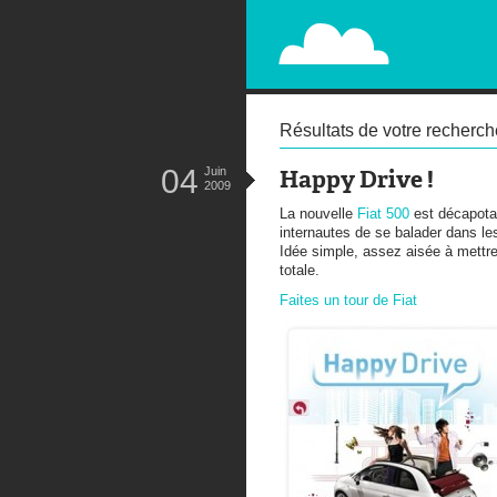
PAPERPLANE
STREET, AMBIENT, GUÉRILLA MA
Résultats de votre recherch
04
Juin
Happy Drive !
2009
La nouvelle
Fiat 500
est décapotab
internautes de se balader dans les
Idée simple, assez aisée à mettr
totale.
Faites un tour de Fiat