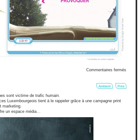
sur
Commentaires fermés
Happy
Drive
!
Ambient
Print
s sont victime de trafic humain.
nces Luxembourgeois tient à le rappeler grâce à une campagne print
t marketing.
offre un espace média…