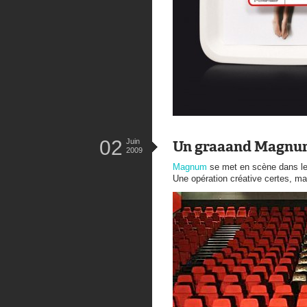
02
Juin
Un graaand Magnu
2009
Magnum
se met en scène dans le
Une opération créative certes, mais