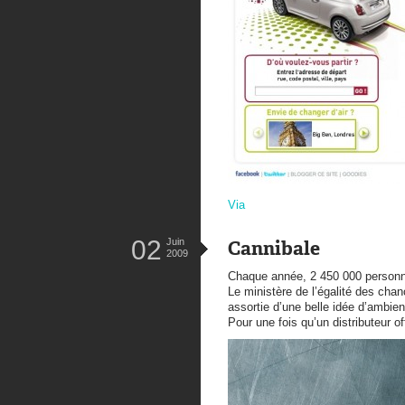
Via
02
Juin
Cannibale
2009
Chaque année, 2 450 000 personne
Le ministère de l’égalité des cha
assortie d’une belle idée d’ambien
Pour une fois qu’un distributeur 