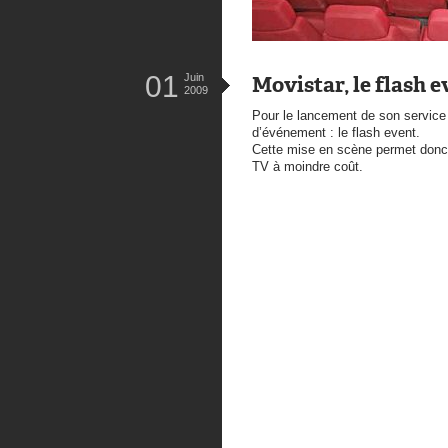
01
Juin
Movistar, le flash e
2009
Pour le lancement de son servic
d’événement : le flash event.
Cette mise en scène permet donc à
TV à moindre coût.