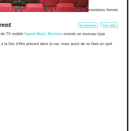
sur
Commentaires fermés
Un
graaan
Magnu
vent
Evènement
Pub vidéo
e de TV mobile
Speed Movil
,
Movistar
invente un nouveau type
 la fois d’être présent dans la rue, mais aussi de se faire un spot